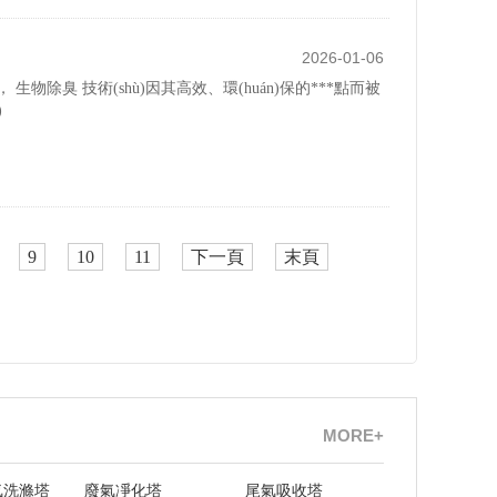
2026-01-06
生物除臭 技術(shù)因其高效、環(huán)保的***點而被
)
9
10
11
下一頁
末頁
MORE+
氣洗滌塔
廢氣凈化塔
尾氣吸收塔