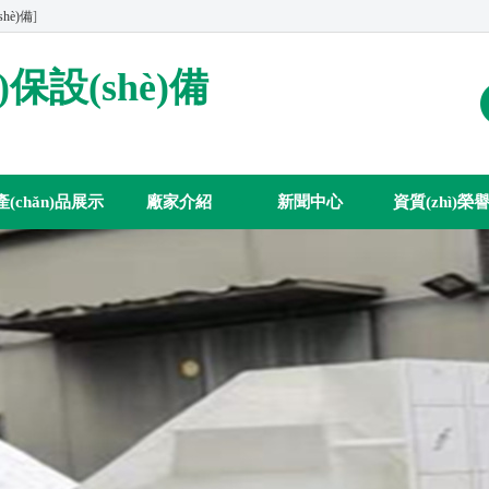
hè)備
]
保設(shè)備
產(chǎn)品展示
廠家介紹
新聞中心
資質(zhì)榮