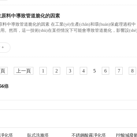
在原料中導致管道脆化的因素
中導致管道脆化的因素 在工業(yè)生產(chǎn)和環(huán)保處理過程中， 
)用。然而，這一技術(shù)在某些情況下可能會導致管道脆化，影響設(shè
 +
*頁
上一頁
1
2
3
4
5
6
7
8
56
條
凈化塔
臥式洗滌塔
不銹鋼酸霧凈化塔
PP酸堿廢