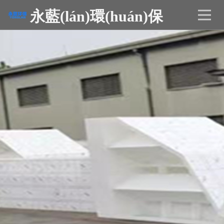
永藍(lán)環(huán)保
永藍(lán)首頁
除臭設(shè)備
生物除臭設(shè)備
產(chǎn)品展示
廠家介紹
新聞中心
資質(zhì)榮譽(yù)
公司實力
客戶案例