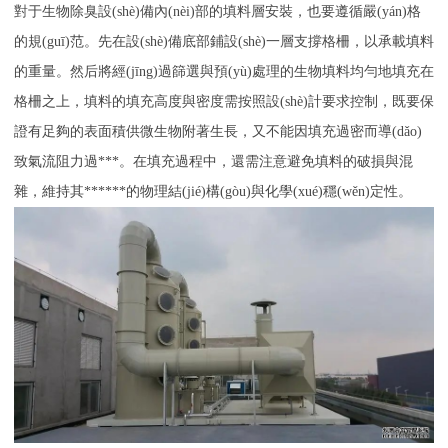
對于生物除臭設(shè)備內(nèi)部的填料層安裝，也要遵循嚴(yán)格
的規(guī)范。先在設(shè)備底部鋪設(shè)一層支撐格柵，以承載填料
的重量。然后將經(jīng)過篩選與預(yù)處理的生物填料均勻地填充在
格柵之上，填料的填充高度與密度需按照設(shè)計要求控制，既要保
證有足夠的表面積供微生物附著生長，又不能因填充過密而導(dǎo)
致氣流阻力過***。在填充過程中，還需注意避免填料的破損與混
雜，維持其******的物理結(jié)構(gòu)與化學(xué)穩(wěn)定性。