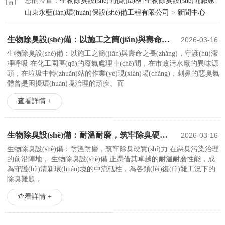
您的位置：
生物除臭設(shè)備價(jià)格-生物除臭設(shè)備廠家-
山東永藍(lán)環(huán)保設(shè)備工程有限公司
>
新聞中心
生物除臭設(shè)備：以施工之簡(jiǎn)與壽命之長(zhǎng)，守護(hù)潔
2026-03-16
生物除臭設(shè)備：以施工之簡(jiǎn)與壽命之長(zhǎng)，守護(hù)潔
凈呼吸 在化工園區(qū)的廢氣處理車(chē)間，在市政污水廠的異味源
頭，在垃圾中轉(zhuǎn)站的作業(yè)現(xiàn)場(chǎng)，刺鼻的惡臭氣
體曾是困擾環(huán)境治理的頑疾。而
查看詳情 +
生物除臭設(shè)備：耐溫耐磨，筑牢除臭硬實(shí)力
2026-03-16
生物除臭設(shè)備：耐溫耐磨，筑牢除臭硬實(shí)力 在惡臭污染治理
的前沿陣地， 生物除臭設(shè)備 正憑借其卓越的耐溫耐磨性能，成
為守護(hù)清新環(huán)境的中流砥柱，為各類(lèi)復(fù)雜工況下的
除臭難題，
查看詳情 +