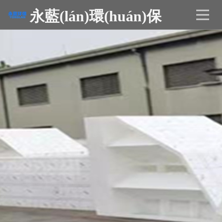
永藍(lán)環(huán)保
永藍(lán)首頁(yè)
除臭設(shè)備
生物除臭設(shè)備
產(chǎn)品展示
廠家介紹
新聞中心
資質(zhì)榮譽(yù)
公司實(shí)力
客戶(hù)案例