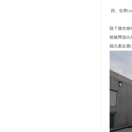
四、化學(x
除了微生物代謝
能被釋放出來
鐵元素反應(