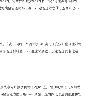
(chǎn)物。這些代謝產(chǎn)物中，部分可能具有腐蝕性，
逐漸腐蝕管道材料，導(dǎo)致管道壁變薄，進而引發(fā)
i)部溫度升高。同時，外部環(huán)境的溫度波動也可能對管
，會使管道材料產(chǎn)生疲勞裂紋，加速管道的老化過
或水分直接接觸管道內(nèi)壁，會加劇管道的腐蝕過
導(dǎo)致管道表面出現(xiàn)銹蝕，進而降低管道的強度和韌