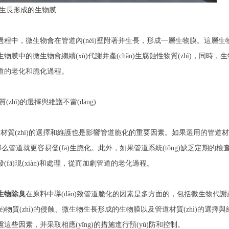
微生物生長形成的生物膜
程中，微生物會在管道內(nèi)壁附著并生長，形成一層生物膜。
。生物膜中的微生物會繼續(xù)代謝并產(chǎn)生腐蝕性物質(zhì)，
速管道的老化和脆化過程。
質(zhì)的選擇與維護不當(dāng)
，管道材質(zhì)的選擇和維護也是影響管道脆化的重要因素。如果選用的管道
，那么管道就更容易發(fā)生脆化。此外，如果管道系統(tǒng)缺乏定期
fā)現(xiàn)和處理，從而加劇管道的老化過程。
生物除臭
在原料中導(dǎo)致管道脆化的因素是多方面的，包括微生物代謝產
ué)物質(zhì)的侵蝕、微生物生長形成的生物膜以及管道材質(zhì)的選擇與維護不當(
些因素，并采取相應(yīng)的措施進行預(yù)防和控制。