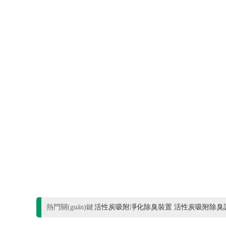
熱門關(guān)鍵
活性炭吸附凈化除臭裝置
活性炭吸附除臭設(
詞：