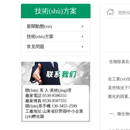
技術(shù)方案
您的
新聞動態(tài)
技術(shù)方案
常見問題
生物除臭在原
在工業(yè)生
某些情況下可
聯(lián) 系 人:黃經(jīng)理
廠家電話:0
530-8586555
脆化的因素
廠家傳真:0
530-8587555
聯(lián)系手機:
130-3455-2599
工廠地址:
山東省巨野縣中小企業
一、微
(yè)孵化園