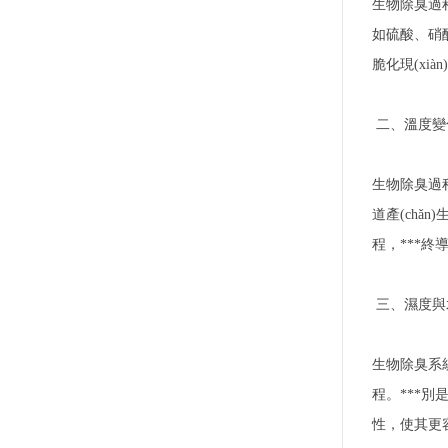
生物除臭過程中
如硫酸、
脆化現(xiàn)象
二、溫
生物除臭過程中
道產(chǎn
程，***
三、濕
生物除臭系統
程。*
性，使其更容易