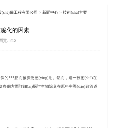
設(shè)備工程有限公司
>
新聞中心
>
技術(shù)方案
道脆化的因素
?瀏覽:
213
保的***點而被廣泛應(yīng)用。然而，這一技術(shù)在
將從多個方面詳細(xì)探討生物除臭在原料中導(dǎo)致管道