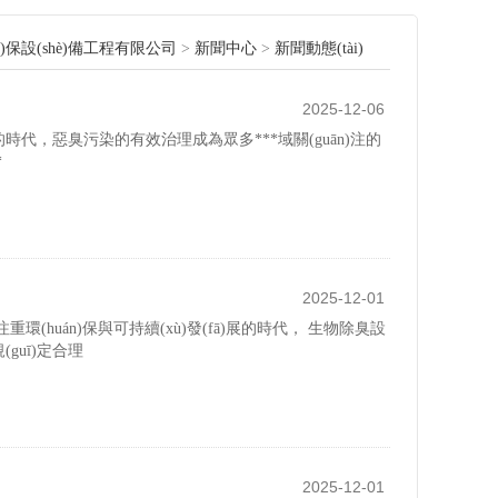
n)保設(shè)備工程有限公司
>
新聞中心
>
新聞動態(tài)
2025-12-06
的時代，惡臭污染的有效治理成為眾多***域關(guān)注的
*
2025-12-01
)今注重環(huán)保與可持續(xù)發(fā)展的時代， 生物除臭設
規(guī)定合理
2025-12-01