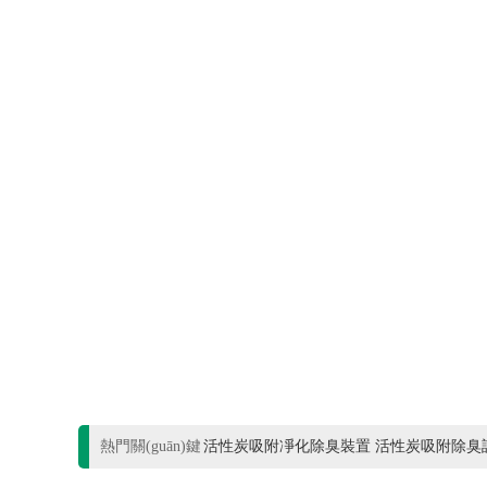
熱門關(guān)鍵
活性炭吸附凈化除臭裝置
活性炭吸附除臭設(
詞：