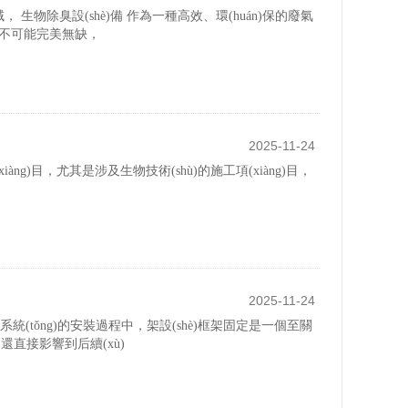
*域， 生物除臭設(shè)備 作為一種高效、環(huán)保的廢氣
)都不可能完美無缺，
2025-11-24
，尤其是涉及生物技術(shù)的施工項(xiàng)目，
2025-11-24
臭 系統(tǒng)的安裝過程中，架設(shè)框架固定是一個至關
性，還直接影響到后續(xù)