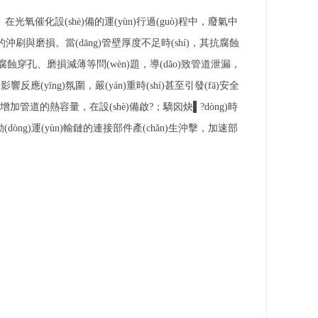
。在光氧催化設(shè)備的運(yùn)行過(guò)程中，廢氣中
xù)的沖刷與磨損。當(dāng)管壁厚度不足時(shí)，其抗腐蝕
孔、磨損減薄等問(wèn)題，導(dǎo)致管道泄漏，
響反應(yīng)氛圍，嚴(yán)重時(shí)甚至引發(fā)安全
增加管道的熱容量，在設(shè)備啟?；驕囟炔▌?dòng)時
動(dòng)運(yùn)輸鏈的連接部件產(chǎn)生沖擊，加速部