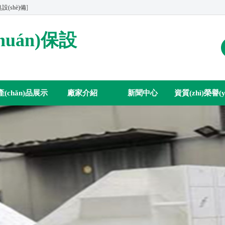
(shè)備
]
huán)保設
產(chǎn)品展示
廠家介紹
新聞中心
資質(zhì)榮譽(y