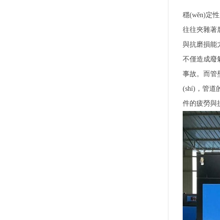
穩(wěn)定
往往夾雜著腐蝕
與抗磨損能力薄弱
不僅造成廢氣與
事故。而管壁過
(shí)
件的疲勞與損壞