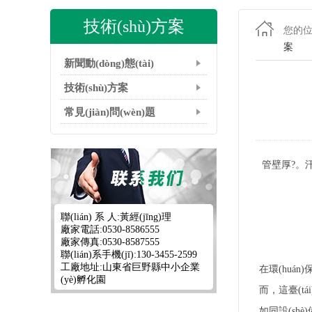
技術(shù)方案
您的
案
新聞動(dòng)態(tài)
技術(shù)方案
常見(jiàn)問(wèn)題
管壁厚?。汗庋
聯(lián) 系 人:黃經(jīng)理
廠家電話:0
530-8586555
廠家傳真:0
530-8587555
聯(lián)系手機(jī):
130-3455-2599
工廠地址:
山東省巨野縣中小企業
在環(huán)
(yè)孵化園
而，
如同設(shè