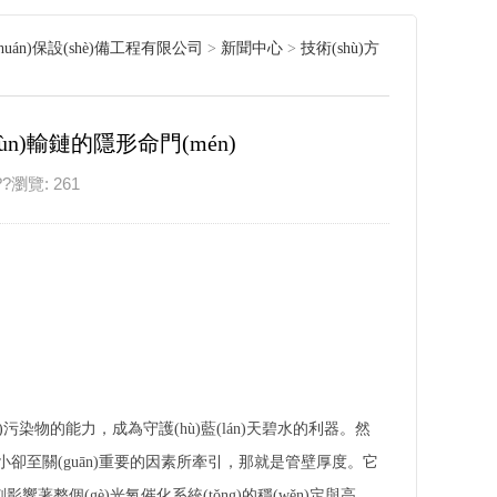
(huán)保設(shè)備工程有限公司
>
新聞中心
>
技術(shù)方
yùn)輸鏈的隱形命門(mén)
???瀏覽:
261
染物的能力，成為守護(hù)藍(lán)天碧水的利器。然
è)看似微小卻至關(guān)重要的因素所牽引，那就是管壁厚度。它
刻影響著整個(gè)光氧催化系統(tǒng)的穩(wěn)定與高