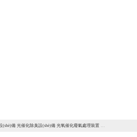
shè)備
光催化除臭設(shè)備
光氧催化廢氣處理裝置
UV光解凈化器設(sh