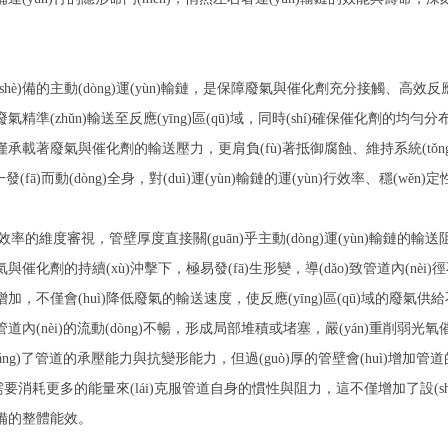
hè)備的主動(dòng)運(yùn)輸鏈，是保障廢氣與催化劑充分接觸、高效反應
精準(zhǔn)輸送至反應(yīng)區(qū)域，同時(shí)確保催化劑的均勻分布與循
不僅承載著廢氣與催化劑的輸送壓力，更肩負(fù)著抵御腐蝕、維持系統(tǒ
一發(fā)而動(dòng)全身，對(duì)運(yùn)輸鏈的運(yùn)行效率、穩(wěn
效率的維度審視，管壁厚度直接關(guān)乎主動(dòng)運(yùn)輸鏈的輸送阻
廢氣與催化劑的持續(xù)沖擊下，極易發(fā)生形變，導(dǎo)致管道內(nèi)
，不僅會(huì)降低廢氣的輸送速度，使反應(yīng)區(qū)域的廢氣供給不
(nèi)的流動(dòng)不暢，形成局部堆積或堵塞，嚴(yán)重削弱光氧催化反應(
áng)了管道的承壓能力與抗變形能力，但過(guò)厚的管壁會(huì)增加管道的自重與
，需要消耗更多的能量來(lái)克服管道自身的慣性與阻力，這不僅增加了設(shè
)備的整體能效。